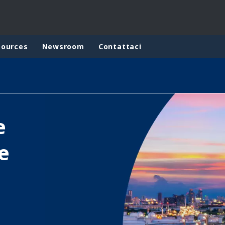
sources
Newsroom
Contattaci
ites
Specialty Brands
ANOXKALDNES
e
AQUAFLOW
BIOTHANE
e
ELGA
EVALED
ND
ENTROPÎE
HPD
HYDROTECH