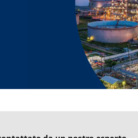
MPP SYSTEMS
OTV
PMT
CA
SIDEM
WESTGARTH
WHITTIER
ICA
ASIA
GDOM