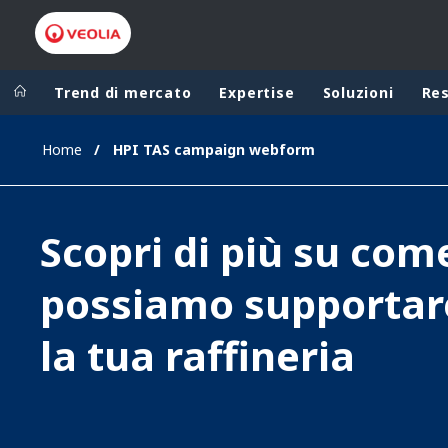
Trend di mercato
Expertise
Soluzioni
Re
Home
HPI TAS campaign webform
Worldwide
Regional s
AUSTRALIA
VEOLIA WATER TECHNOLOGIES
Scopri di più su com
BELGIUM
CANADA
possiamo supportar
CHINA
la tua raffineria
DENMARK
DEUTSCHLA
ESPAÑA
FINLAND