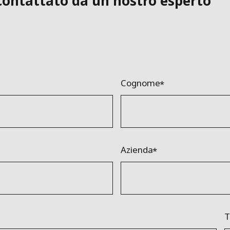
icontattato da un nostro esperto
Cognome
Azienda
T