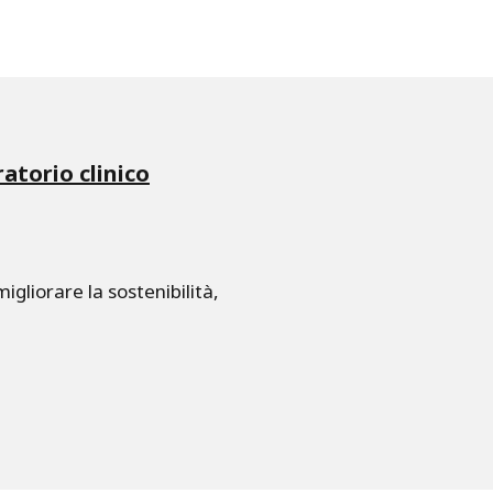
atorio clinico
igliorare la sostenibilità,