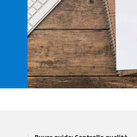
MPP SYSTEMS
OTV
PMT
CA
SIDEM
WESTGARTH
WHITTIER
ICA
ASIA
GDOM