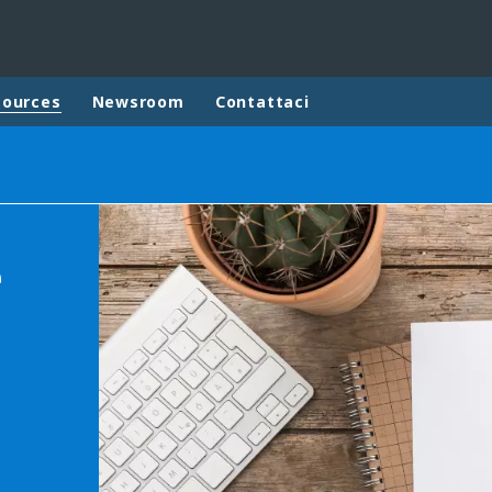
sources
Newsroom
Contattaci
ites
Specialty Brands
ANOXKALDNES
e
AQUAFLOW
BIOTHANE
ELGA
EVALED
ND
ENTROPÎE
HPD
HYDROTECH