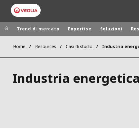
Trend di mercato
Expertise
Soluzioni
Re
Home
Resources
Casi di studio
Industria energ
Worldwide
Regional s
AUSTRALIA
VEOLIA WATER TECHNOLOGIES
Industria energetic
BELGIUM
CANADA
CHINA
DENMARK
DEUTSCHLA
ESPAÑA
FINLAND