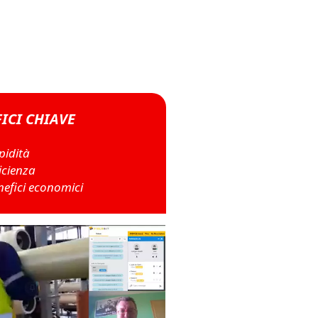
ICI CHIAVE
pidità
ficienza
nefici economici