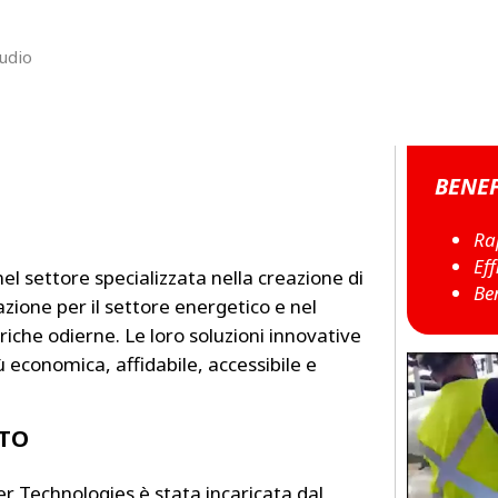
MPP SYSTEMS
OTV
tudio
PMT
CA
SIDEM
WESTGARTH
WHITTIER
BENEF
ICA
Ra
Ef
nel settore specializzata nella creazione di
ASIA
Be
zione per il settore energetico e nel
riche odierne. Le loro soluzioni innovative
GDOM
 economica, affidabile, accessibile e
TTO
 Technologies è stata incaricata dal