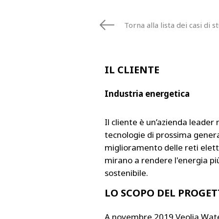
FRANCE
IRELAND
Torna alla lista dei casi di s
ITALIA
LATIN AMERI
MIDDLE-EAST
IL CLIENTE
NEDERLAND
NORGE
Industria energetica
NORTH AMER
POLSKA
Il cliente è un’azienda leader 
SOUTH EAST 
tecnologie di prossima genera
SVERIGE
miglioramento delle reti elett
UNITED KIN
mirano a rendere l'energia più
sostenibile.
LO SCOPO DEL PROGE
A novembre 2019 Veolia Water