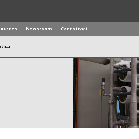
sources
Newsroom
Contattaci
etica
ites
Specialty Brands
ANOXKALDNES
a
AQUAFLOW
BIOTHANE
ELGA
EVALED
ND
ENTROPÎE
HPD
HYDROTECH