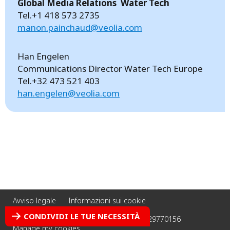
Global Media Relations Water Tech
Tel.+1 418 573 2735
manon.painchaud@veolia.com
Han Engelen
Communications Director Water Tech Europe
Tel.+32 473 521 403
han.engelen@veolia.com
Avviso legale
Informazioni sui cookie
Informativa sulla privacy
Credits
CONDIVIDI LE TUE NECESSITÀ
Accessibility: non-compliant
P. Iva 03129770156
Manage my cookies