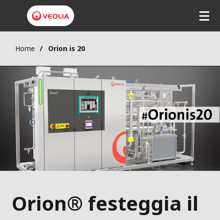
Home
Orion is 20
Orion® festeggia il