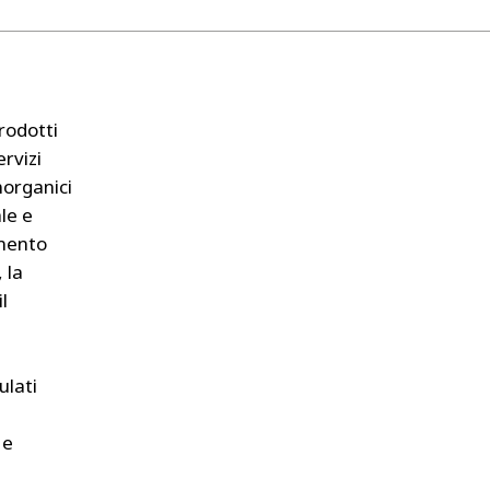
rodotti
rvizi
norganici
le e
amento
 la
l
ulati
 e