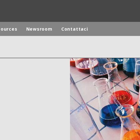
sources
Newsroom
Contattaci
ites
Specialty Brands
ANOXKALDNES
AQUAFLOW
BIOTHANE
ELGA
EVALED
ND
ENTROPÎE
HPD
HYDROTECH