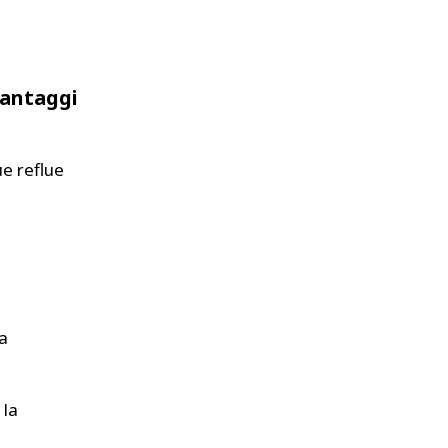
Vantaggi
e reflue
a
 la