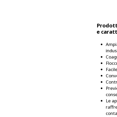
Prodott
e carat
Ampia
indus
Coagu
Floccu
Facil
Conv
Contr
Previ
conse
Le ap
raffr
conta