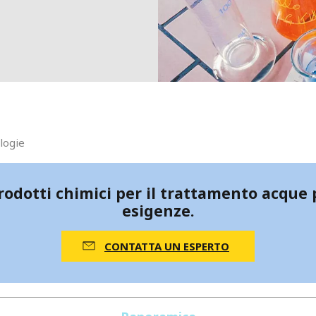
MPP SYSTEMS
OTV
PMT
CA
SIDEM
WESTGARTH
WHITTIER
ICA
ologie
ASIA
dotti chimici per il trattamento acque p
esigenze.
GDOM
CONTATTA UN ESPERTO