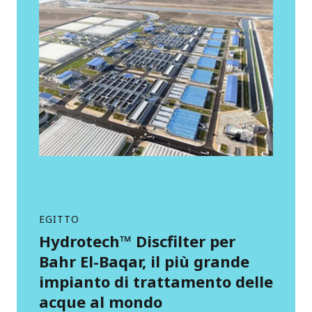
EGITTO
Hydrotech™ Discfilter per
Bahr El-Baqar, il più grande
impianto di trattamento delle
acque al mondo