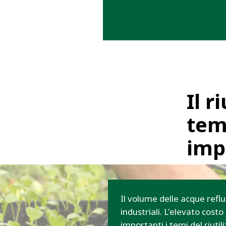
Il r
tem
imp
Il volume delle acque reflu
industriali. L'elevato cos
importanti i temi del riutil