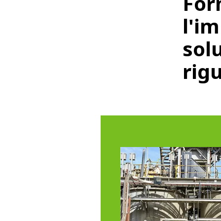
Forn
l'i
solu
rigu