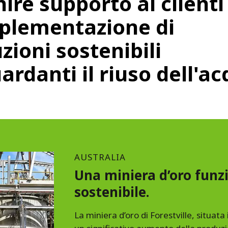
ire supporto ai clienti
mplementazione di
zioni sostenibili
ardanti il riuso dell'a
AUSTRALIA
Una miniera d’oro funz
sostenibile.
La miniera d’oro di Forestville, situata