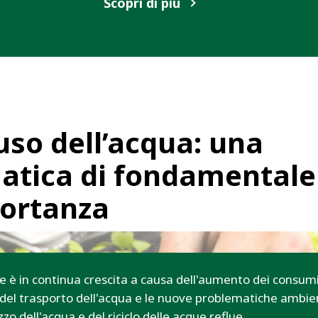
Scopri di più
iuso dell’acqua: una
atica di fondamentale
ortanza
e è in continua crescita a causa dell'aumento dei consumi 
to del trasporto dell'acqua e le nuove problematiche ambi
izzo dell'acqua e del riciclo delle acque reflue.