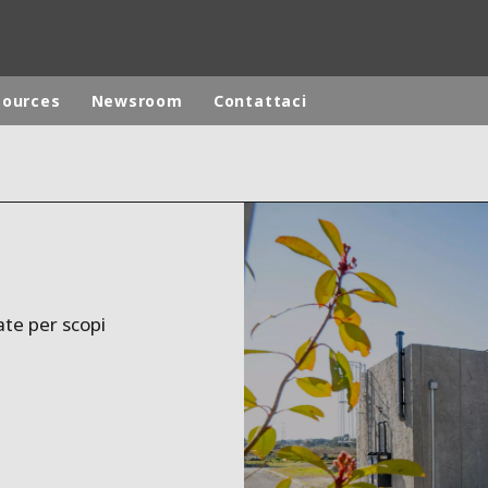
sources
Newsroom
Contattaci
ites
Specialty Brands
ANOXKALDNES
AQUAFLOW
BIOTHANE
ate per scopi
ELGA
EVALED
ND
ENTROPÎE
HPD
HYDROTECH