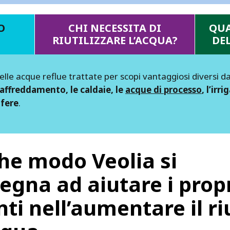
O
CHI NECESSITA DI
QUA
RIUTILIZZARE L’ACQUA?
DEL
delle acque reflue trattate per scopi vantaggiosi diversi dal 
raffreddamento, le caldaie, le
acque di processo
, l’irr
ifere
.
che modo Veolia si
egna ad aiutare i prop
nti nell’aumentare il r