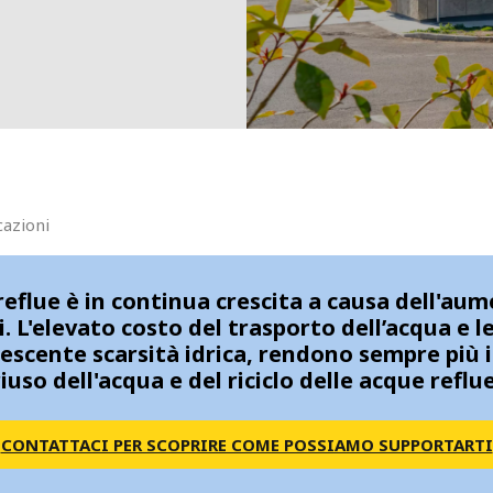
MPP SYSTEMS
OTV
PMT
CA
SIDEM
WESTGARTH
WHITTIER
ICA
cazioni
ASIA
reflue è in continua crescita a causa dell'aum
i. L'elevato costo del trasporto dell’acqua e
GDOM
rescente scarsità idrica, rendono sempre più 
riuso dell'acqua e del riciclo delle acque reflue
CONTATTACI PER SCOPRIRE COME POSSIAMO SUPPORTARTI