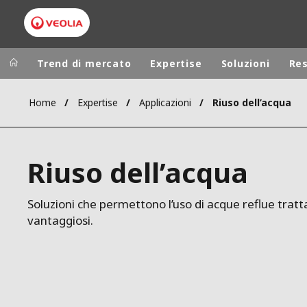
Trend di mercato
Expertise
Soluzioni
Re
Home
Expertise
Applicazioni
Riuso dell’acqua
Worldwide
Regional s
AUSTRALIA
VEOLIA WATER TECHNOLOGIES
Riuso dell’acqua
BELGIUM
CANADA
Soluzioni che permettono l’uso di acque reflue tratt
CHINA
vantaggiosi.
DENMARK
DEUTSCHLA
ESPAÑA
FINLAND