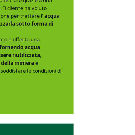
one d'oro grazie a una
 Il cliente ha voluto
ne per trattare l’
acqua
lizzarla sotto forma di
ato e offerto una
 fornendo acqua
sere riutilizzata,
à della miniera
e
soddisfare le condizioni di