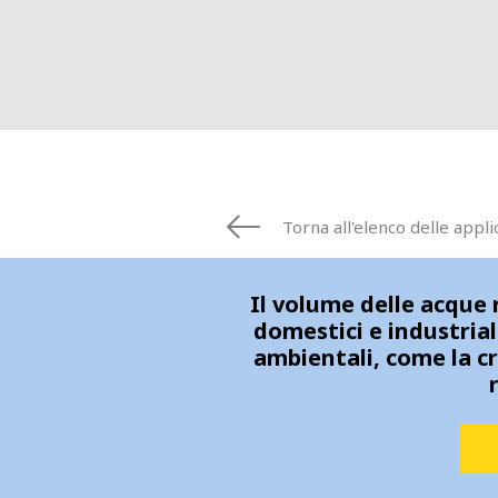
FRANCE
IRELAND
ITALIA
LATIN AMERI
MIDDLE-EAST
NEDERLAND
NORGE
NORTH AMER
Torna all'elenco delle appli
POLSKA
SOUTH EAST 
Il volume delle acque 
SVERIGE
domestici e industrial
UNITED KIN
ambientali, come la c