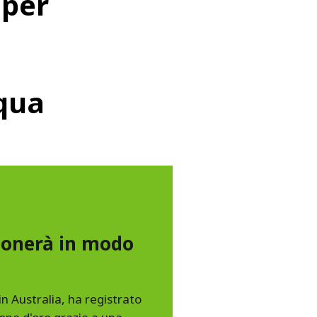
 per
cqua
ionerà in modo
 in Australia, ha registrato