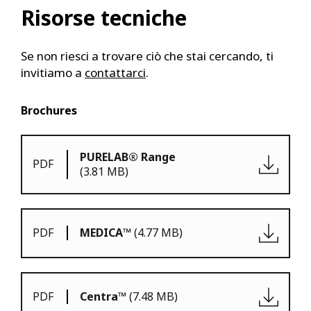
Risorse tecniche
Se non riesci a trovare ciò che stai cercando, ti
invitiamo a
contattarci
.
Brochures
PURELAB® Range
PDF
(3.81 MB)
PDF
MEDICA™
(4.77 MB)
PDF
Centra™
(7.48 MB)