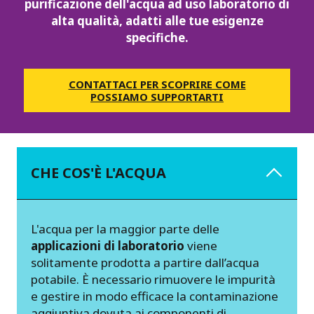
purificazione dell'acqua ad uso laboratorio di
alta qualità, adatti alle tue esigenze
specifiche.
CONTATTACI PER SCOPRIRE COME
POSSIAMO SUPPORTARTI
CHE COS'È L'ACQUA
L'acqua per la maggior parte delle
applicazioni di laboratorio
viene
solitamente prodotta a partire dall’acqua
potabile. È necessario rimuovere le impurità
e gestire in modo efficace la contaminazione
aggiuntiva dovuta ai componenti di