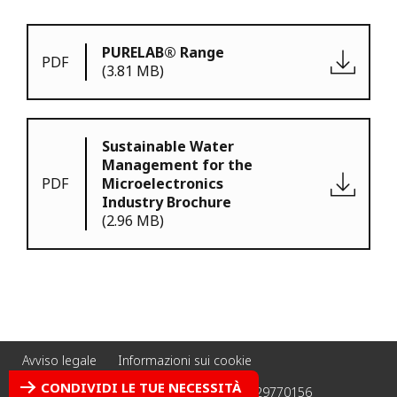
PURELAB® Range
PDF
(3.81 MB)
Sustainable Water
Management for the
PDF
Microelectronics
Industry Brochure
(2.96 MB)
Avviso legale
Informazioni sui cookie
Informativa sulla privacy
Credits
CONDIVIDI LE TUE NECESSITÀ
Accessibility: non-compliant
P. Iva 03129770156