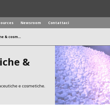
sources
Newsroom
Contattaci
Industrie farmaceutiche & cosmetiche
ites
Specialty Brands
ANOXKALDNES
iche &
AQUAFLOW
BIOTHANE
ELGA
EVALED
aceutiche e cosmetiche.
ND
ENTROPÎE
HPD
HYDROTECH