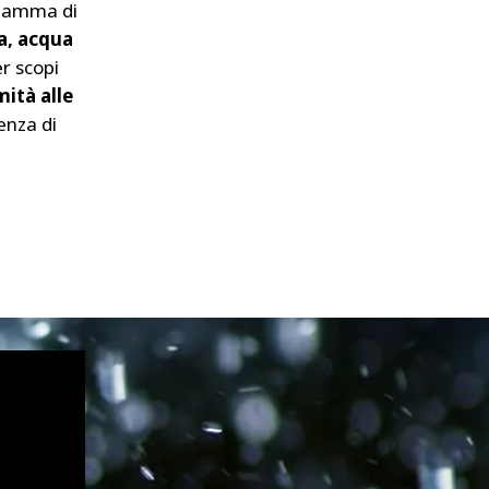
 gamma di
ta, acqua
r scopi
mità alle
ienza di