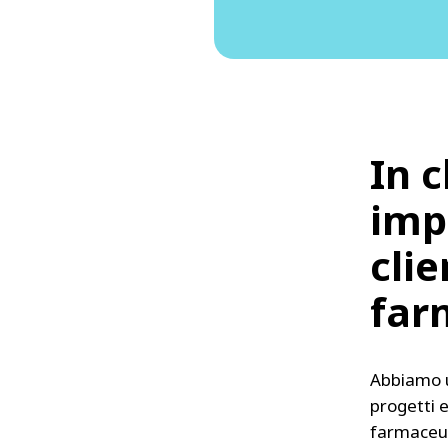
In 
imp
clie
far
Abbiamo u
progetti e
farmaceut