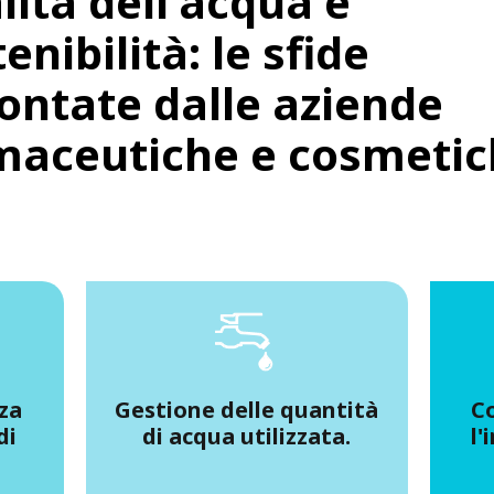
lità dell'acqua e
enibilità: le sfide
rontate dalle aziende
maceutiche e cosmeti
zza
Gestione delle quantità
Co
di
di acqua utilizzata.
l