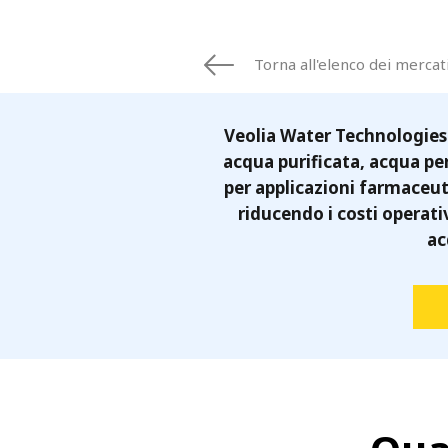
FRANCE
IRELAND
ITALIA
Torna all'elenco dei mercat
LATIN AMERI
MIDDLE-EAST
Veolia Water Technologies 
NEDERLAND
acqua purificata, acqua per
NORGE
per applicazioni farmaceut
NORTH AMER
riducendo i costi operati
POLSKA
ac
SOUTH EAST 
SVERIGE
UNITED KIN