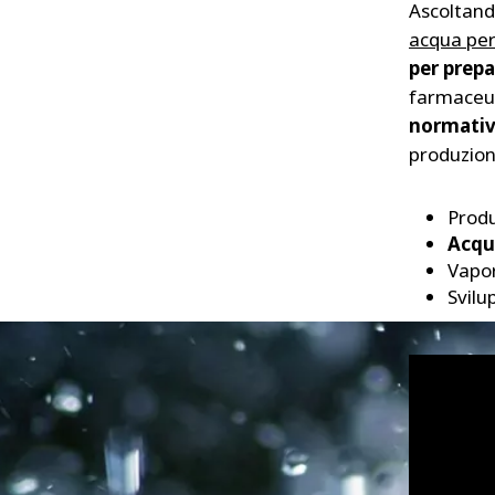
Ascoltand
acqua per 
per prepa
farmaceut
normative
produzion
Produ
Acqua
Vapor
Svilu