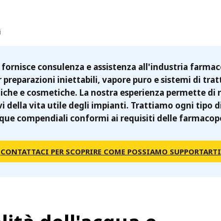
MPP SYSTEMS
OTV
PMT
i
CA
SIDEM
WESTGARTH
fornisce consulenza e assistenza all'industria farma
WHITTIER
 preparazioni iniettabili, vapore puro e sistemi di tr
iche e cosmetiche. La nostra esperienza permette di ri
ICA
vi della vita utile degli impianti. Trattiamo ogni tipo 
que compendiali conformi ai requisiti delle farmacop
ASIA
CONTATTACI PER SCOPRIRE COME POSSIAMO SUPPORTARTI
GDOM