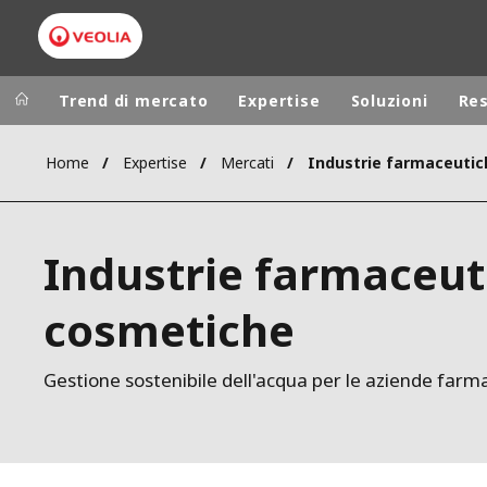
Trend di mercato
Expertise
Soluzioni
Re
Home
Expertise
Mercati
Worldwide
Regional s
AUSTRALIA
VEOLIA WATER TECHNOLOGIES
Industrie farmaceut
BELGIUM
CANADA
cosmetiche
CHINA
DENMARK
Gestione sostenibile dell'acqua per le aziende farm
DEUTSCHLA
ESPAÑA
FINLAND