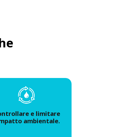
che
ntrollare e limitare
'impatto ambientale.