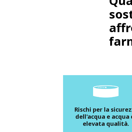
Qua
sost
aff
far
Rischi per la sicure
dell'acqua e acqua 
elevata qualità.