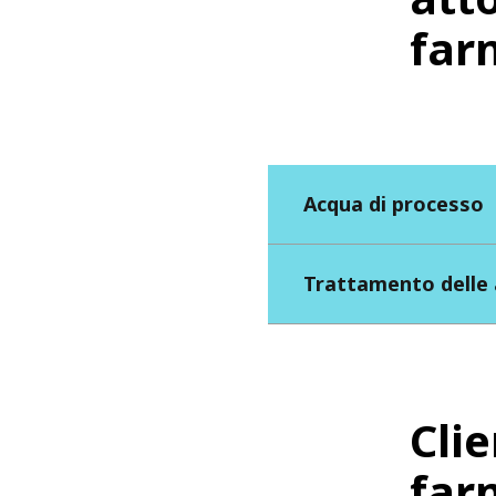
far
Acqua di processo
Trattamento delle 
Clie
far