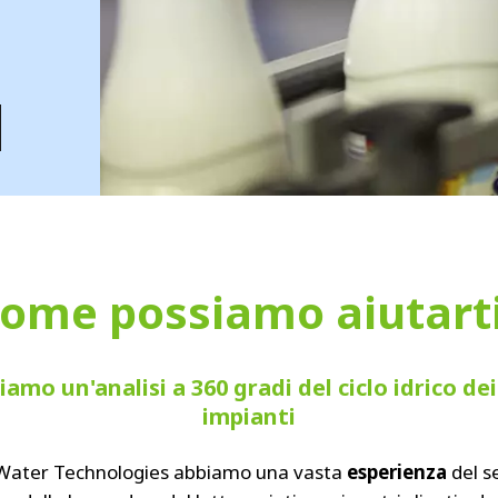
MPP SYSTEMS
OTV
PMT
CA
SIDEM
WESTGARTH
WHITTIER
ICA
ASIA
ome possiamo aiutart
GDOM
iamo un'analisi a 360 gradi del ciclo idrico dei
impianti
 Water Technologies abbiamo una vasta
esperienza
del s