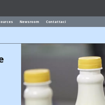
sources
Newsroom
Contattaci
ites
Specialty Brands
ANOXKALDNES
e
AQUAFLOW
BIOTHANE
ELGA
EVALED
ND
ENTROPÎE
HPD
HYDROTECH