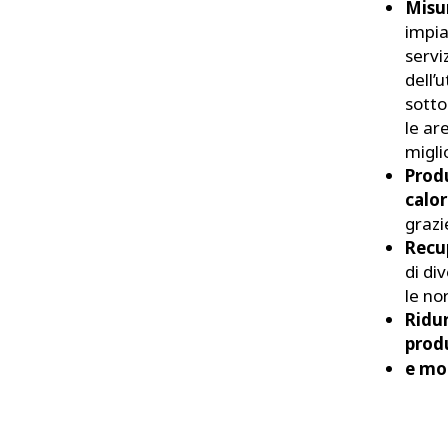
Misu
impia
servi
dell’
sotto
le ar
migli
Prod
calo
grazi
Recup
di di
le no
Ridur
prod
e mo