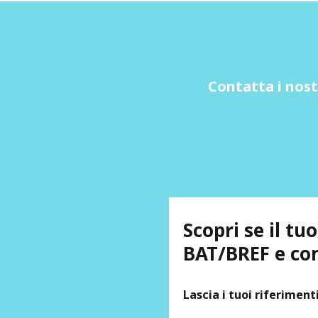
Contatta i nost
Scopri se il t
BAT/BREF e com
Lascia i tuoi riferiment