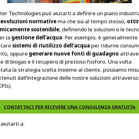
ter Technologies può aiutarti a definire un piano industri
e
evoluzioni normative
ma che sia al tempo stesso,
otti
micamente sostenibile
, definendo le soluzioni e le tecn
er la
gestione dell’acqua
. Per esempio, è generalmente 
ntare
sistemi di riutilizzo dell'acqua
per ridurne consumi 
nto, oppure
generare nuove fonti di guadagno
attrave
 di biogas e il recupero di prezioso fosforo. Una volta
ata la strategia scelta insieme al cliente, possiamo misu
ottenuti dall’integrazione delle nostre soluzioni attraverso
KPIs).
CONTATTACI PER RICEVERE UNA CONSULENZA GRATUITA
aiutarti a: