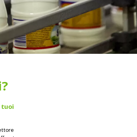
i?
 tuoi
ettore