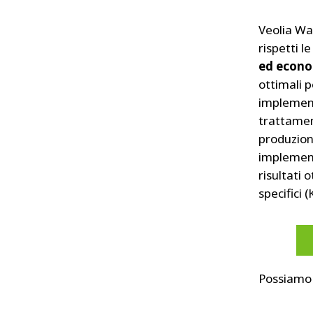
Veolia Wa
rispetti l
ed econo
ottimali p
impleme
trattame
produzione
implement
risultati 
specifici (
Possiamo 