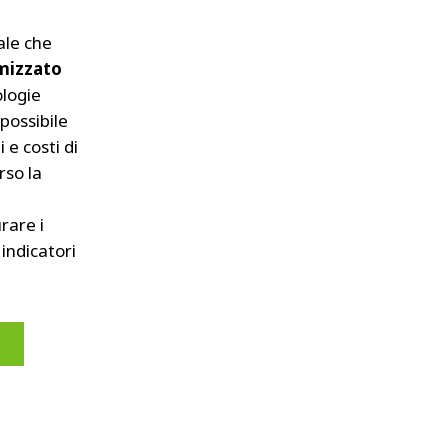
ale che
mizzato
ologie
possibile
e costi di
rso la
rare i
 indicatori