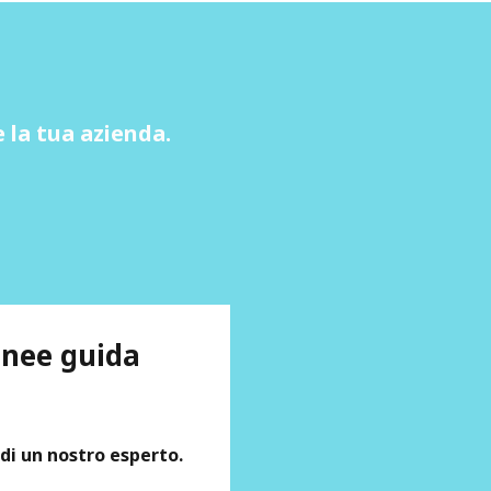
 la tua azienda.
linee guida
 di un nostro esperto.