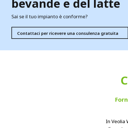
bevande e del latte
FRANCE
IRELAND
Sai se il tuo impianto è conforme?
ITALIA
LATIN AMERI
MIDDLE-EAST
Contattaci per ricevere una consulenza gratuita
NEDERLAND
NORGE
NORTH AMER
POLSKA
SOUTH EAST 
C
SVERIGE
UNITED KIN
Forn
In Veolia