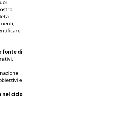
tuoi
nostro
leta
imenti,
entificare
me
fonte di
rativi,
inazione
obiettivi e
 nel ciclo