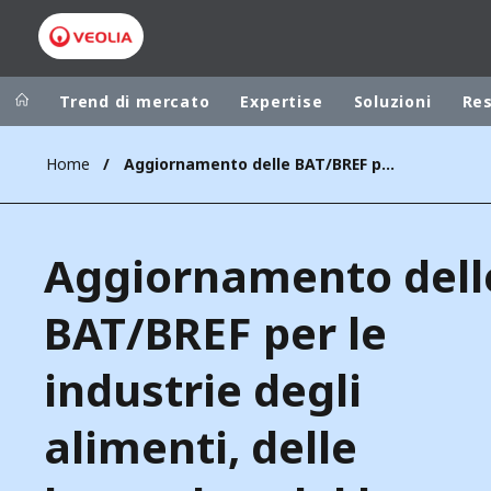
Trend di mercato
Expertise
Soluzioni
Re
Home
Aggiornamento delle BAT/BREF per le industrie degli alimenti, delle bevande e del latte
Worldwide
Regional s
AUSTRALIA
VEOLIA WATER TECHNOLOGIES
Aggiornamento dell
BELGIUM
CANADA
BAT/BREF per le
CHINA
industrie degli
DENMARK
DEUTSCHLA
alimenti, delle
ESPAÑA
FINLAND