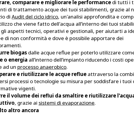
rare, comparare e migliorare le performance
di tutti i 
nti di trattamento acque dei tuoi stabilimenti, grazie al 
zio di
Audit del ciclo idrico
, un'analisi approfondita e comp
utilizzo che viene fatto dell'acqua all’interno dei tuoi stabil
 gli aspetti tecnici, operativi e gestionali, per aiutarti a id
ee di non conformità e dove è possibile apportare dei
oramenti.
urre biogas
dalle acque reflue per poterlo utilizzare co
re o energia
all’interno dell’impianto riducendo i costi ope
e ad un
processo anaerobico
.
erare e riutilizzare le acque reflue
attraverso la comb
versi processi o tecnologie su misura per soddisfare i tuoi 
rmative vigenti.
re il volume dei reflui da smaltire e riutilizzare l'acqua
uttivo
, grazie ai
sistemi di evaporazione
.
lto altro ancora