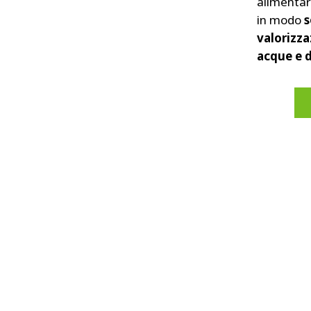
alimentare
in modo
s
valorizza
acque e d